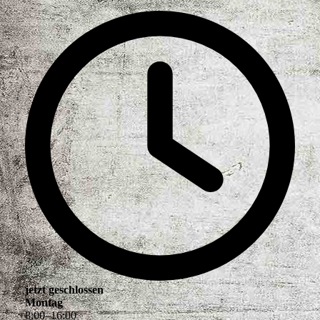
jetzt geschlossen
Montag
8
:
00
–
16
:
00