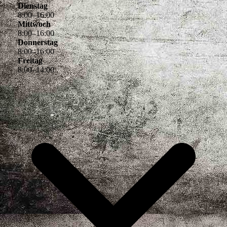
Dienstag
8
:
00
–
16
:
00
Mittwoch
8
:
00
–
16
:
00
Donnerstag
8
:
00
–
16
:
00
Freitag
8
:
00
–
14
:
00