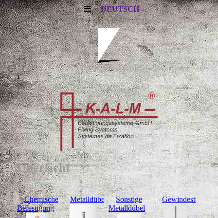
DEUTSCH
i
Übersicht
Chemische
Metalldübel
Sonstige
Gewindestücke
Befestigung
Metalldübel